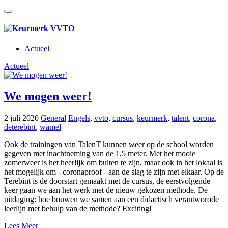
Actueel
Actueel
We mogen weer!
2 juli 2020
General
Engels
,
vvto
,
cursus
,
keurmerk
,
talent
,
corona
,
deterebint
,
wamel
Ook de trainingen van TalenT kunnen weer op de school worden
gegeven met inachtneming van de 1,5 meter. Met het mooie
zomerweer is het heerlijk om buiten te zijn, maar ook in het lokaal is
het mogelijk om - coronaproof - aan de slag te zijn met elkaar. Op de
Terebint is de doorstart gemaakt met de cursus, de eerstvolgende
keer gaan we aan het werk met de nieuw gekozen methode. De
uitdaging: hoe bouwen we samen aan een didactisch verantworode
leerlijn met behulp van de methode? Exciting!
Lees Meer