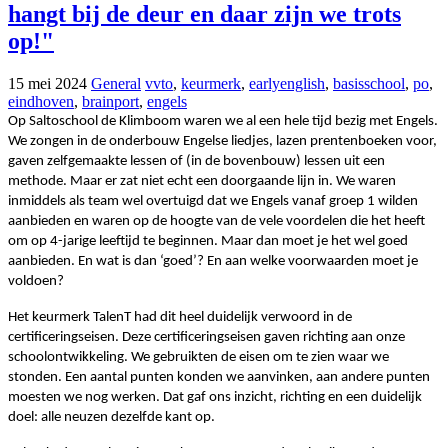
hangt bij de deur en daar zijn we trots
op!"
15 mei 2024
General
vvto
,
keurmerk
,
earlyenglish
,
basisschool
,
po
,
eindhoven
,
brainport
,
engels
Op Saltoschool de Klimboom waren we al een hele tijd bezig met Engels.
We zongen in de onderbouw Engelse liedjes, lazen prentenboeken voor,
gaven zelfgemaakte lessen of (in de bovenbouw) lessen uit een
methode. Maar er zat niet echt een doorgaande lijn in. We waren
inmiddels als team wel overtuigd dat we Engels vanaf groep 1 wilden
aanbieden en waren op de hoogte van de vele voordelen die het heeft
om op 4-jarige leeftijd te beginnen. Maar dan moet je het wel goed
aanbieden. En wat is dan ‘goed’? En aan welke voorwaarden moet je
voldoen?
Het keurmerk TalenT had dit heel duidelijk verwoord in de
certificeringseisen. Deze certificeringseisen gaven richting aan onze
schoolontwikkeling. We gebruikten de eisen om te zien waar we
stonden. Een aantal punten konden we aanvinken, aan andere punten
moesten we nog werken. Dat gaf ons inzicht, richting en een duidelijk
doel: alle neuzen dezelfde kant op.