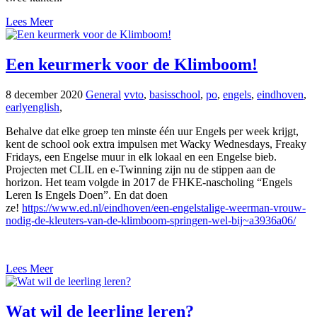
Lees Meer
Een keurmerk voor de Klimboom!
8 december 2020
General
vvto
,
basisschool
,
po
,
engels
,
eindhoven
,
earlyenglish
,
Behalve dat elke groep ten minste één uur Engels per week krijgt,
kent de school ook extra impulsen met Wacky Wednesdays, Freaky
Fridays, een Engelse muur in elk lokaal en een Engelse bieb.
Projecten met CLIL en e-Twinning zijn nu de stippen aan de
horizon. Het team volgde in 2017 de FHKE-nascholing “Engels
Leren Is Engels Doen”. En dat doen
ze!
https://www.ed.nl/eindhoven/een-engelstalige-weerman-vrouw-
nodig-de-kleuters-van-de-klimboom-springen-wel-bij~a3936a06/
Lees Meer
Wat wil de leerling leren?