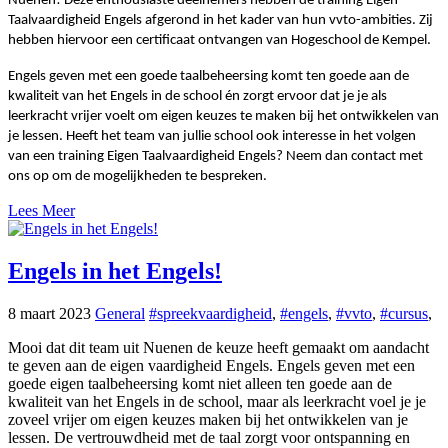
Nuenen! Deze enthousiaste deelnemers hebben de training Eigen
Taalvaardigheid Engels afgerond in het kader van hun vvto-ambities. Zij
hebben hiervoor een certificaat ontvangen van Hogeschool de Kempel.
Engels geven met een goede taalbeheersing komt ten goede aan de
kwaliteit van het Engels in de school én zorgt ervoor dat je je als
leerkracht vrijer voelt om eigen keuzes te maken bij het ontwikkelen van
je lessen.
Heeft het team van jullie school ook interesse in het volgen
van een training Eigen Taalvaardigheid Engels? Neem dan contact met
ons op om de mogelijkheden te bespreken.
Lees Meer
Engels in het Engels!
8 maart 2023
General
#spreekvaardigheid
,
#engels
,
#vvto
,
#cursus
,
Mooi dat dit team uit Nuenen de keuze heeft gemaakt om aandacht
te geven aan de eigen vaardigheid Engels. Engels geven met een
goede eigen taalbeheersing komt niet alleen ten goede aan de
kwaliteit van het Engels in de school, maar als leerkracht voel je je
zoveel vrijer om eigen keuzes maken bij het ontwikkelen van je
lessen. De vertrouwdheid met de taal zorgt voor ontspanning en