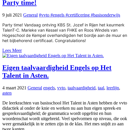
Party time!
9 juli 2021
General
#vvto #engels #certificering #basisonderwijs
Party time! Vandaag ontving KBS St. Jozef in Rijen het keurmerk
TalenT-C. Marieke van Kessel van FHKE en Roos Windels van
Hogeschool de Kempel overhandigden het bordje aan de muur en
het bijbehorend certificaat. Congratulations!
Lees Meer
Eigen taalvaardigheid Engels op Het
Talent in Asten.
4 maart 2021
General
engels
,
vvto
,
taalvaardigheid
,
taal
,
leerlijn
,
asten
De leerkrachten van basisschool Het Talent in Asten hebben de vvto
didactiek al onder de knie en werken nu aan hun eigen spreek-en
gespreksvaardigheid; de grammatica wordt opgefrist en hun
woordenschat wordt uitgebreid. Veel spelvormen op niveau, die ook
weer gemakkelijk in te zetten zijn in de klas. Het mes snijdt zo aan
twee kanten.