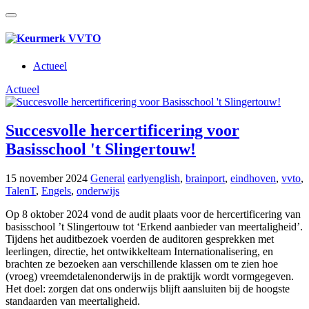
Actueel
Actueel
Succesvolle hercertificering voor
Basisschool 't Slingertouw!
15 november 2024
General
earlyenglish
,
brainport
,
eindhoven
,
vvto
,
TalenT
,
Engels
,
onderwijs
Op 8 oktober 2024 vond de audit plaats voor de hercertificering van
basisschool ’t Slingertouw tot ‘Erkend aanbieder van meertaligheid’.
Tijdens het auditbezoek voerden de auditoren gesprekken met
leerlingen, directie, het ontwikkelteam Internationalisering, en
brachten ze bezoeken aan verschillende klassen om te zien hoe
(vroeg) vreemdetalenonderwijs in de praktijk wordt vormgegeven.
Het doel: zorgen dat ons onderwijs blijft aansluiten bij de hoogste
standaarden van meertaligheid.