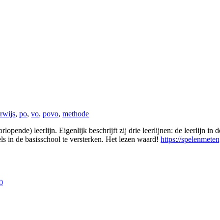
rwijs
,
po
,
vo
,
povo
,
methode
pende) leerlijn. Eigenlijk beschrijft zij drie leerlijnen: de leerlijn in 
els in de basisschool te versterken. Het lezen waard!
https://spelenmeten
0